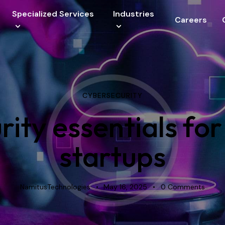
Specialized Services
Industries
Careers
vices
CYBERSECURITY
rity essentials for
startups
NamitusTechnologies
May 16, 2025
0
Comments