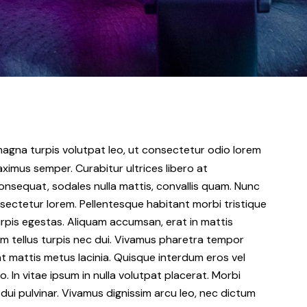
, magna turpis volutpat leo, ut consectetur odio lorem
imus semper. Curabitur ultrices libero at
onsequat, sodales nulla mattis, convallis quam. Nunc
onsectetur lorem. Pellentesque habitant morbi tristique
pis egestas. Aliquam accumsan, erat in mattis
tum tellus turpis nec dui. Vivamus pharetra tempor
at mattis metus lacinia. Quisque interdum eros vel
o. In vitae ipsum in nulla volutpat placerat. Morbi
s dui pulvinar. Vivamus dignissim arcu leo, nec dictum