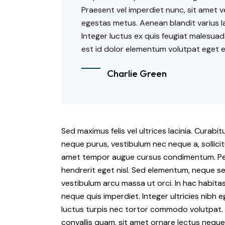
Praesent vel imperdiet nunc, sit amet v
egestas metus. Aenean blandit varius la
Integer luctus ex quis feugiat malesuada
est id dolor elementum volutpat eget et 
Charlie Green
Sed maximus felis vel ultrices lacinia. Curabi
neque purus, vestibulum nec neque a, sollicit
amet tempor augue cursus condimentum. Pelle
hendrerit eget nisl. Sed elementum, neque se
vestibulum arcu massa ut orci. In hac habit
neque quis imperdiet. Integer ultricies nibh eg
luctus turpis nec tortor commodo volutpat. 
convallis quam, sit amet ornare lectus neque