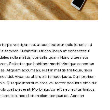
a turpis volutpat leo, ut consectetur odio lorem sed
s semper. Curabitur ultrices libero at consectetur
les nulla mattis, convallis quam. Nunc vitae risus
lorem. Pellentesque habitant morbi tristique senectus
s. Aliquam accumsan, erat in mattis tristique, risus
s nec dui. Vivamus pharetra tempor justo. Duis pretium
ia. Quisque interdum eros vel tortor posuere efficitur.
volutpat placerat. Morbi auctor elit nec lectus finibus,
ssim arcu leo, nec dictum diam tempus ac. Aenean