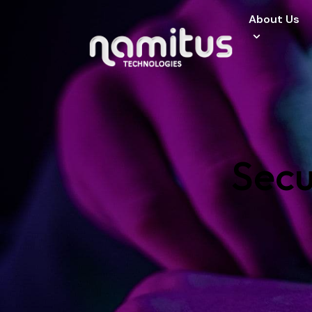
About Us
About Us
Specialized Ser
Industries
Secu
Careers
Clients
Contact Us