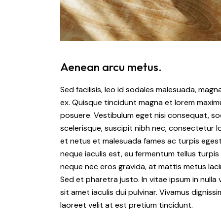
Aenean arcu metus.
Sed facilisis, leo id sodales malesuada, magn
ex. Quisque tincidunt magna et lorem maximu
posuere. Vestibulum eget nisi consequat, soda
scelerisque, suscipit nibh nec, consectetur 
et netus et malesuada fames ac turpis egesta
neque iaculis est, eu fermentum tellus turpi
neque nec eros gravida, at mattis metus lacin
Sed et pharetra justo. In vitae ipsum in nulla 
sit amet iaculis dui pulvinar. Vivamus digni
laoreet velit at est pretium tincidunt.