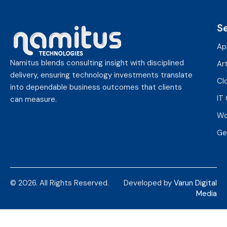
S
Ap
Namitus blends consulting insight with disciplined
Art
delivery, ensuring technology investments translate
Cl
into dependable business outcomes that clients
IT
can measure.
Wo
Ge
© 2026. All Rights Reserved.
Developed by
Varun Digital
Media