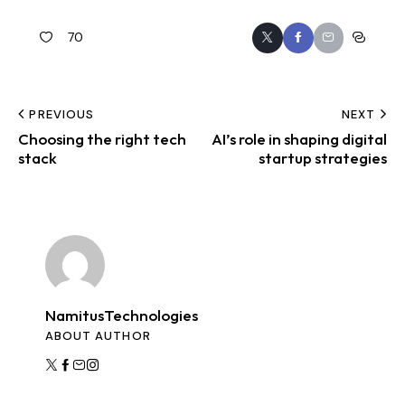
70
PREVIOUS
NEXT
Choosing the right tech
AI’s role in shaping digital
stack
startup strategies
NamitusTechnologies
ABOUT AUTHOR