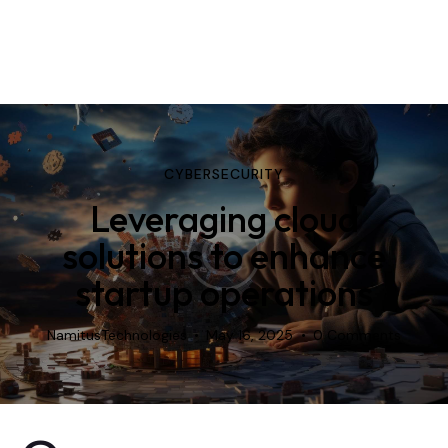
CYBERSECURITY
Leveraging cloud
solutions to enhance
startup operations
NamitusTechnologies
May 16, 2025
0
Comments