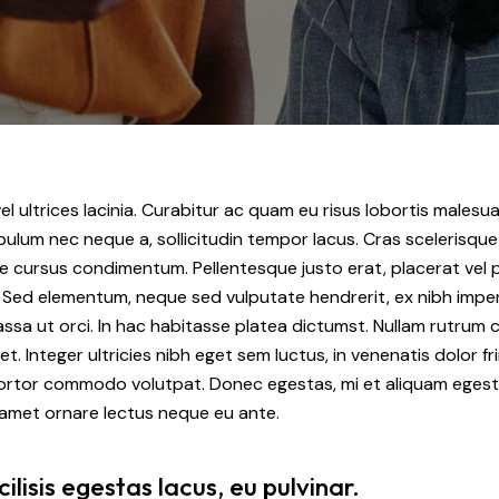
el ultrices lacinia. Curabitur ac quam eu risus lobortis malesua
ulum nec neque a, sollicitudin tempor lacus. Cras scelerisque 
cursus condimentum. Pellentesque justo erat, placerat vel p
. Sed elementum, neque sed vulputate hendrerit, ex nibh imper
ssa ut orci. In hac habitasse platea dictumst. Nullam rutru
. Integer ultricies nibh eget sem luctus, in venenatis dolor frin
tortor commodo volutpat. Donec egestas, mi et aliquam egest
t amet ornare lectus neque eu ante.
lisis egestas lacus, eu pulvinar.