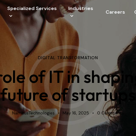
Specialized Services
Industries
Careers
vices
DIGITAL TRANSFORMATION
ole of IT in shapi
future of startups
NamitusTechnologies
May 16, 2025
0
Comments