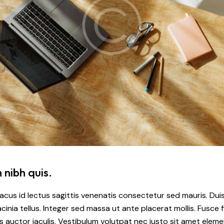
nibh quis.
acus id lectus sagittis venenatis consectetur sed mauris. Duis
cinia tellus. Integer sed massa ut ante placerat mollis. Fusce fi
us auctor iaculis. Vestibulum volutpat nec justo sit amet elem