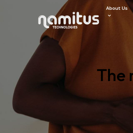
About Us
About Us
Specialized Ser
Industries
The r
Careers
Clients
Contact Us