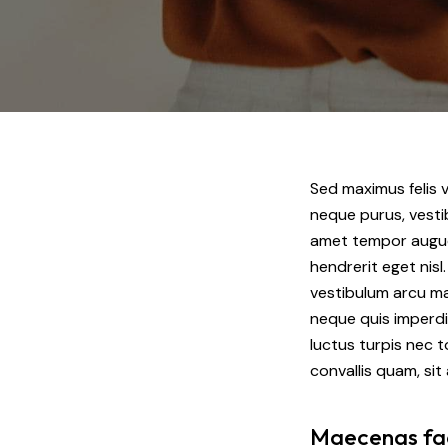
Sed maximus felis v
neque purus, vestib
amet tempor augue 
hendrerit eget nisl
vestibulum arcu ma
neque quis imperdiet
luctus turpis nec 
convallis quam, si
Maecenas faci