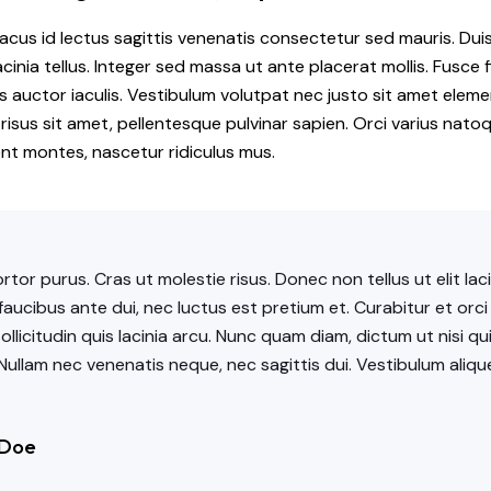
acus id lectus sagittis venenatis consectetur sed mauris. Duis
cinia tellus. Integer sed massa ut ante placerat mollis. Fusce fi
us auctor iaculis. Vestibulum volutpat nec justo sit amet elem
ec risus sit amet, pellentesque pulvinar sapien. Orci varius nat
ent montes, nascetur ridiculus mus.
rtor purus. Cras ut molestie risus. Donec non tellus ut elit lac
aucibus ante dui, nec luctus est pretium et. Curabitur et orc
ollicitudin quis lacinia arcu. Nunc quam diam, dictum ut nisi qu
. Nullam nec venenatis neque, nec sagittis dui. Vestibulum aliqu
 Doe