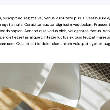
suscipit ac sagittis vel, varius vulputate purus. Vestibulum eg
 eget a nulla. Curabitur auctor dignissim vestibulum. Praesent
enatis sapien. Aenean quis varius nibh, vel egestas metus. Aen
mperdiet egestas aliquet. Integer luctus ex quis feugiat malesua
iquam sem. Cras et est id dolor elementum volutpat eget et aug