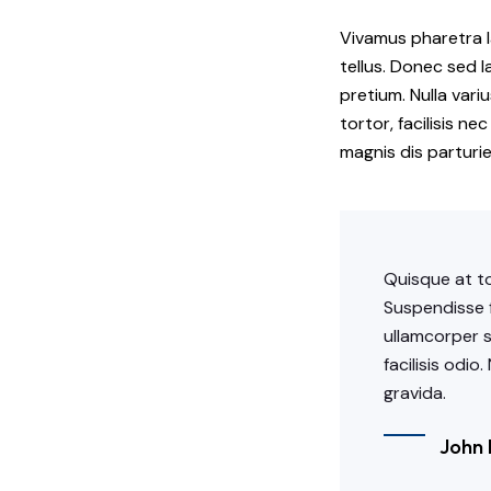
Vivamus pharetra l
tellus. Donec sed la
pretium. Nulla vari
tortor, facilisis n
magnis dis parturi
Quisque at to
Suspendisse f
ullamcorper s
facilisis odio
gravida.
John