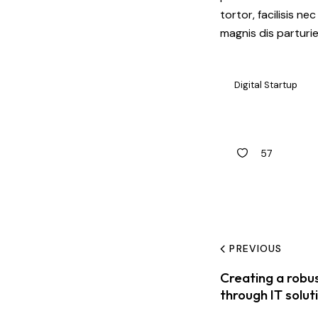
tortor, facilisis n
magnis dis parturi
Digital Startup
57
PREVIOUS
Creating a robu
through IT solut