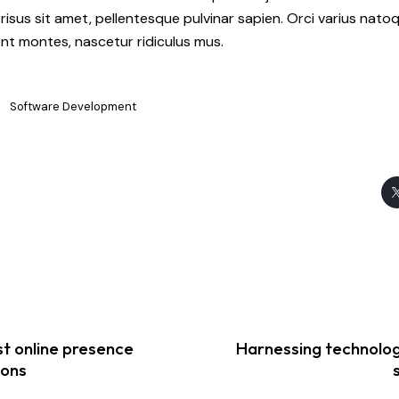
ec risus sit amet, pellentesque pulvinar sapien. Orci varius nat
ent montes, nascetur ridiculus mus.
Software Development
st online presence
Harnessing technolog
ions