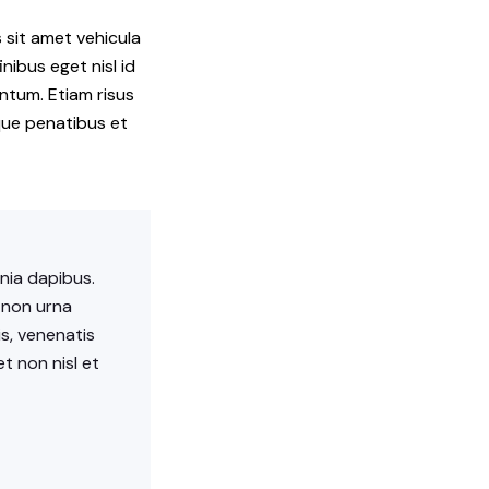
 sit amet vehicula
nibus eget nisl id
entum. Etiam risus
oque penatibus et
inia dapibus.
i non urna
is, venenatis
et non nisl et